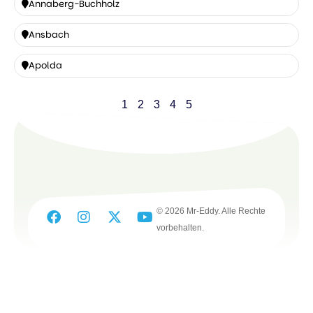
Annaberg-Buchholz
Annaberg-
Ansbach
Buchholz
Ansbach
Apolda
Apolda
1
2
3
4
5
© 2026 Mr-Eddy. Alle Rechte
vorbehalten.