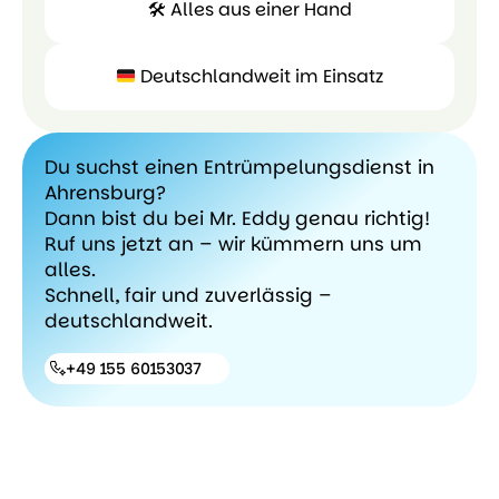
🛠 Alles aus einer Hand
Besichtigung
Ansprechpa
Deutschlandweit im Einsatz
🛠
Deutschlandw
Du suchst einen Entrümpelungsdienst in
Alles
Ahrensburg?
aus
Dann bist du bei Mr. Eddy genau richtig!
einer
Ruf uns jetzt an – wir kümmern uns um
Hand
alles.
Schnell, fair und zuverlässig –
deutschlandweit.
+49 155 60153037
+49 155
60153037