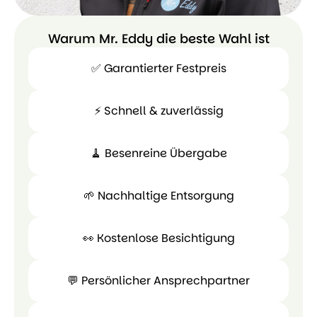
Warum Mr. Eddy die beste Wahl ist
✅ Garantierter Festpreis
⚡ Schnell & zuverlässig
✅
Garantierter
🧹 Besenreine Übergabe
Festpreis
⚡ Schnell
&
🌱 Nachhaltige Entsorgung
zuverlässig
🧹
Besenreine
👀 Kostenlose Besichtigung
Übergabe
🌱
Nachhaltige
💬 Persönlicher Ansprechpartner
Entsorgung
👀
Kostenlose
💬 Persönl