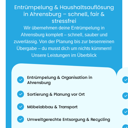
Entrümpelung & Haushaltsauflösung
in Ahrensburg – schnell, fair &
stressfrei
Wir übernehmen deine Entrümpelung in
Ahrensburg komplett – schnell, sauber und
zuverlässig. Von der Planung bis zur besenreinen
Übergabe – du musst dich um nichts kümmern!
Unsere Leistungen im Überblick
Entrümpelung & Organisation in
Ahrensburg
Sortierung & Planung vor Ort
Möbelabbau & Transport
Umweltgerechte Entsorgung & Recycling