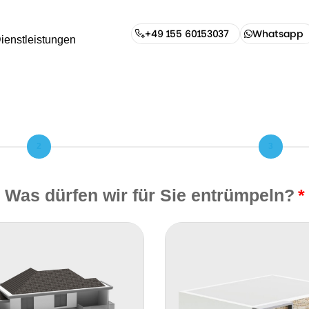
+49 155 60153037
Whatsapp
ienstleistungen
+49 155
60153037
2
3
Was dürfen wir für Sie entrümpeln?