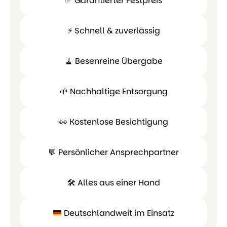
✅ Garantierter Festpreis
⚡ Schnell & zuverlässig
✅
Garantierter
🧹 Besenreine Übergabe
Festpreis
⚡ Schnell
&
🌱 Nachhaltige Entsorgung
zuverlässig
🧹
Besenreine
👀 Kostenlose Besichtigung
Übergabe
🌱
Nachhaltige
💬 Persönlicher Ansprechpartner
Entsorgung
👀
Kostenlose
💬 Persönl
🛠 Alles aus einer Hand
Besichtigung
Ansprechpa
Deutschlandweit im Einsatz