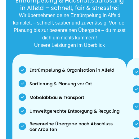
Entrümpelung & Haushaltsauflösung
in Alfeld – schnell, fair & stressfrei
Wir übernehmen deine Entrümpelung in Alfeld
komplett – schnell, sauber und zuverlässig. Von der
Planung bis zur besenreinen Übergabe – du musst
dich um nichts kümmern!
Unsere Leistungen im Überblick
Entrümpelung & Organisation in Alfeld
Sortierung & Planung vor Ort
Möbelabbau & Transport
Umweltgerechte Entsorgung & Recycling
Besenreine Übergabe nach Abschluss
der Arbeiten