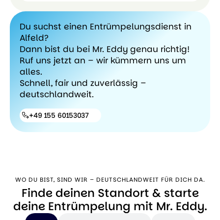
🛠
Deutschlandw
Du suchst einen Entrümpelungsdienst in
Alles
Alfeld?
aus
Dann bist du bei Mr. Eddy genau richtig!
einer
Ruf uns jetzt an – wir kümmern uns um
Hand
alles.
Schnell, fair und zuverlässig –
deutschlandweit.
+49 155 60153037
+49 155
60153037
WO DU BIST, SIND WIR – DEUTSCHLANDWEIT FÜR DICH DA.
Finde deinen Standort & starte
deine Entrümpelung mit Mr. Eddy.