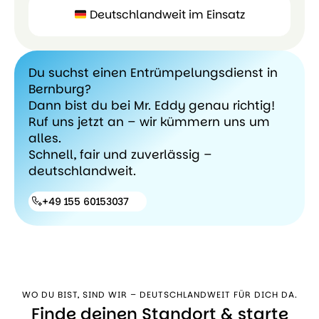
Deutschlandweit im Einsatz
🛠
Deutschlandw
Du suchst einen Entrümpelungsdienst in
Alles
Bernburg?
aus
Dann bist du bei Mr. Eddy genau richtig!
einer
Ruf uns jetzt an – wir kümmern uns um
Hand
alles.
Schnell, fair und zuverlässig –
deutschlandweit.
+49 155 60153037
+49 155
60153037
WO DU BIST, SIND WIR – DEUTSCHLANDWEIT FÜR DICH DA.
Finde deinen Standort & starte