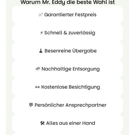
Warum Mr. Eddy die beste Wahl ist
✅ Garantierter Festpreis
⚡ Schnell & zuverlässig
✅
Garantierter
🧹 Besenreine Übergabe
Festpreis
⚡ Schnell
&
🌱 Nachhaltige Entsorgung
zuverlässig
🧹
Besenreine
👀 Kostenlose Besichtigung
Übergabe
🌱
Nachhaltige
💬 Persönlicher Ansprechpartner
Entsorgung
👀
Kostenlose
💬 Persönl
🛠 Alles aus einer Hand
Besichtigung
Ansprechpa