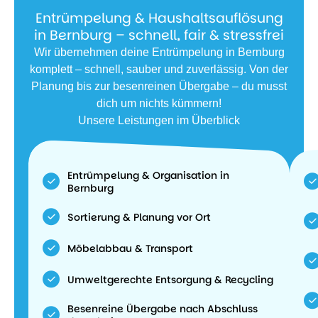
Entrümpelung & Haushaltsauflösung
in Bernburg – schnell, fair & stressfrei
Wir übernehmen deine Entrümpelung in Bernburg
komplett – schnell, sauber und zuverlässig. Von der
Planung bis zur besenreinen Übergabe – du musst
dich um nichts kümmern!
Unsere Leistungen im Überblick
Entrümpelung & Organisation in
Bernburg
Sortierung & Planung vor Ort
Möbelabbau & Transport
Umweltgerechte Entsorgung & Recycling
Besenreine Übergabe nach Abschluss