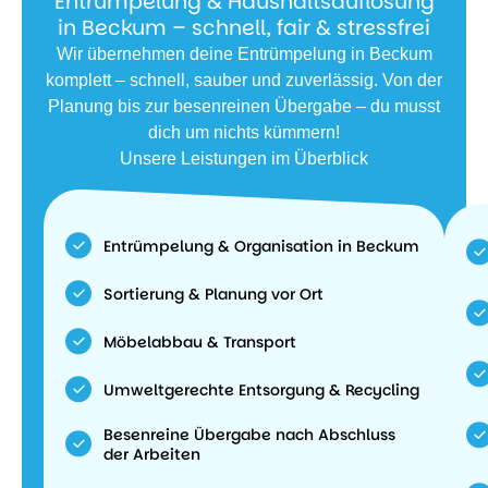
Entrümpelung & Haushaltsauflösung
in Beckum – schnell, fair & stressfrei
Wir übernehmen deine Entrümpelung in Beckum
komplett – schnell, sauber und zuverlässig. Von der
Planung bis zur besenreinen Übergabe – du musst
dich um nichts kümmern!
Unsere Leistungen im Überblick
Entrümpelung & Organisation in Beckum
Sortierung & Planung vor Ort
Möbelabbau & Transport
Umweltgerechte Entsorgung & Recycling
Besenreine Übergabe nach Abschluss
der Arbeiten