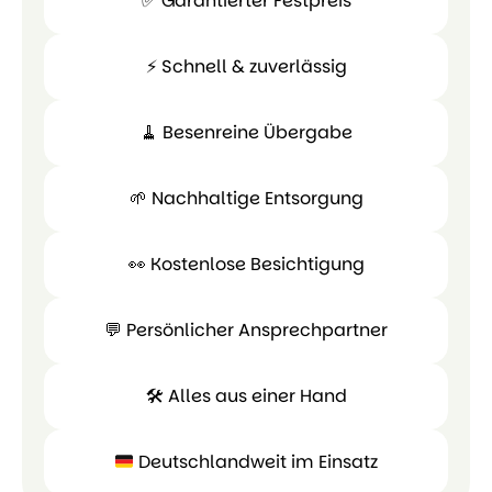
✅ Garantierter Festpreis
⚡ Schnell & zuverlässig
✅
Garantierter
🧹 Besenreine Übergabe
Festpreis
⚡ Schnell
&
🌱 Nachhaltige Entsorgung
zuverlässig
🧹
Besenreine
👀 Kostenlose Besichtigung
Übergabe
🌱
Nachhaltige
💬 Persönlicher Ansprechpartner
Entsorgung
👀
Kostenlose
💬 Persönl
🛠 Alles aus einer Hand
Besichtigung
Ansprechpa
Deutschlandweit im Einsatz