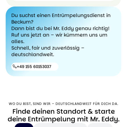
🛠
Deutschlandw
Du suchst einen Entrümpelungsdienst in
Alles
Beckum?
aus
Dann bist du bei Mr. Eddy genau richtig!
einer
Ruf uns jetzt an – wir kümmern uns um
Hand
alles.
Schnell, fair und zuverlässig –
deutschlandweit.
+49 155 60153037
+49 155
60153037
WO DU BIST, SIND WIR – DEUTSCHLANDWEIT FÜR DICH DA.
Finde deinen Standort & starte
deine Entrümpelung mit Mr. Eddy.