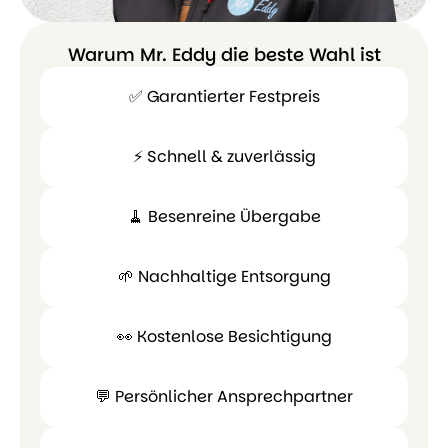
Warum Mr. Eddy die beste Wahl ist
✅ Garantierter Festpreis
⚡ Schnell & zuverlässig
✅
Garantierter
🧹 Besenreine Übergabe
Festpreis
⚡ Schnell
&
🌱 Nachhaltige Entsorgung
zuverlässig
🧹
Besenreine
👀 Kostenlose Besichtigung
Übergabe
🌱
Nachhaltige
💬 Persönlicher Ansprechpartner
Entsorgung
👀
Kostenlose
💬 Persönl