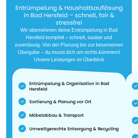
Entrümpelung & Haushaltsauflösung
in Bad Hersfeld – schnell, fair &
stressfrei
Wir übernehmen deine Entrümpelung in Bad
Hersfeld komplett – schnell, sauber und
zuverlässig. Von der Planung bis zur besenreinen
Übergabe – du musst dich um nichts kümmern!
Unsere Leistungen im Überblick
Entrümpelung & Organisation in Bad
Hersfeld
Sortierung & Planung vor Ort
Möbelabbau & Transport
Umweltgerechte Entsorgung & Recycling