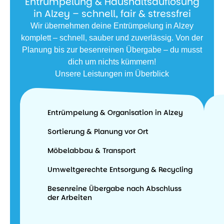
Entrümpelung & Haushaltsauflösung
in Alzey – schnell, fair & stressfrei
Wir übernehmen deine Entrümpelung in Alzey
komplett – schnell, sauber und zuverlässig. Von der
Planung bis zur besenreinen Übergabe – du musst
dich um nichts kümmern!
Unsere Leistungen im Überblick
Entrümpelung & Organisation in Alzey
Sortierung & Planung vor Ort
Möbelabbau & Transport
Umweltgerechte Entsorgung & Recycling
Besenreine Übergabe nach Abschluss
der Arbeiten