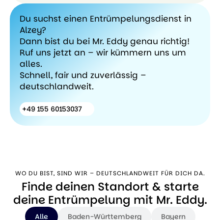
🛠
Deutschlandw
Du suchst einen Entrümpelungsdienst in
Alles
Alzey?
aus
Dann bist du bei Mr. Eddy genau richtig!
einer
Ruf uns jetzt an – wir kümmern uns um
Hand
alles.
Schnell, fair und zuverlässig –
deutschlandweit.
+49 155 60153037
+49 155
60153037
WO DU BIST, SIND WIR – DEUTSCHLANDWEIT FÜR DICH DA.
Finde deinen Standort & starte
deine Entrümpelung mit Mr. Eddy.
Alle
Baden-Württemberg
Bayern