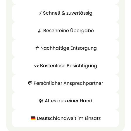
⚡ Schnell & zuverlässig
✅
Garantierter
🧹 Besenreine Übergabe
Festpreis
⚡ Schnell
&
🌱 Nachhaltige Entsorgung
zuverlässig
🧹
Besenreine
👀 Kostenlose Besichtigung
Übergabe
🌱
Nachhaltige
💬 Persönlicher Ansprechpartner
Entsorgung
👀
Kostenlose
💬 Persönl
🛠 Alles aus einer Hand
Besichtigung
Ansprechpa
Deutschlandweit im Einsatz